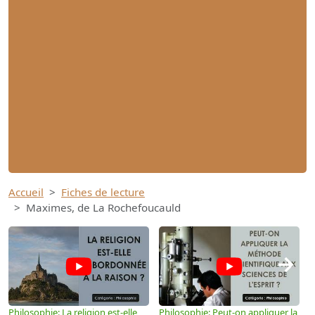
Accueil
Fiches de lecture
Maximes, de La Rochefoucauld
→
Philosophie: La religion est-elle
Philosophie: Peut-on appliquer la
P