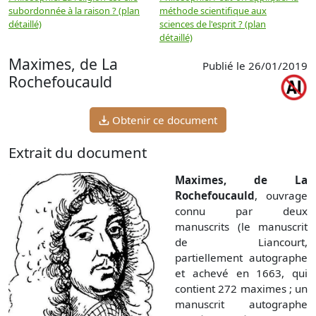
subordonnée à la raison ? (plan
méthode scientifique aux
n
détaillé)
sciences de l'esprit ? (plan
détaillé)
Maximes, de La
Publié le 26/01/2019
Rochefoucauld
Obtenir ce document
Extrait du document
Maximes, de La
Rochefoucauld
, ouvrage
connu par deux
manuscrits (le manuscrit
de Liancourt,
partiellement autographe
et achevé en 1663, qui
contient 272 maximes ; un
manuscrit autographe