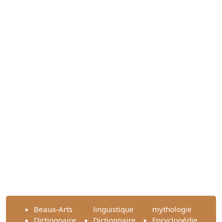
Beaux-Arts
linguistique
mythologie
Dictionnaire
Dictionnaire
Encyclopédie