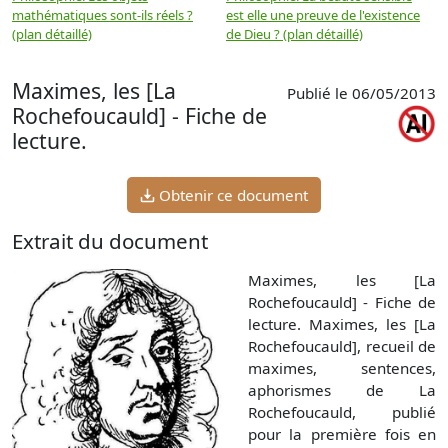
mathématiques sont-ils réels ?
est elle une preuve de l'existence
p
(plan détaillé)
de Dieu ? (plan détaillé)
Maximes, les [La
Publié le 06/05/2013
Rochefoucauld] - Fiche de
lecture.
Obtenir ce document
Extrait du document
Maximes, les [La
Rochefoucauld] - Fiche de
lecture. Maximes, les [La
Rochefoucauld], recueil de
maximes, sentences,
aphorismes de La
Rochefoucauld, publié
pour la première fois en