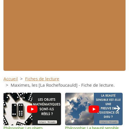
Accueil
Fiches de lecture
Maximes, les [La Rochefoucauld] - Fiche de lecture.
→
Philosophie: Les objets
Philosophie: La beauté sensible
P