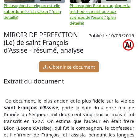
Philosophie: La religion est-elle
Philosophie: Peut-on appliquer la
P
subordonnée à la raison ? (plan
méthode scientifique aux
n
détaillé)
sciences de l'esprit ? (plan
détaillé)
MIROIR DE PERFECTION
Publié le 10/09/2015
(Le) de saint François
d’Assise - résumé, analyse
Obtenir ce document
Extrait du document
Ce document, le plus ancien et le plus fidèle sur la vie de
saint François d’Assise
, porte la date du « onze mai de
l’année du Seigneur mil deux cent vingt-huit », mais il fut
transcrit en 1227. On estima que l’auteur en était frère
Léon (Leone d’Assise), qui fut le compagnon, le confesseur
et l’infirmier de François, et l’assista pendant les longues