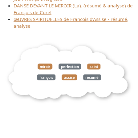
DANSE DEVANT LE MIROIR (La). (résumé & analyse) de
François de Curel
œUVRES SPIRITUELLES de François d’Assise - résumé,
analyse
miroir
perfection
saint
françois
assise
résumé
analyse