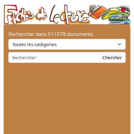
Rechercher dans 511078 documents
Chercher