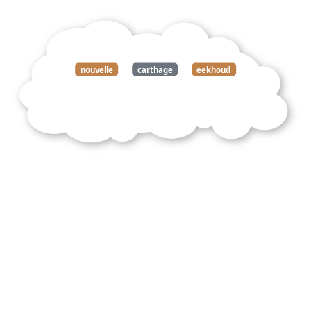
nouvelle
carthage
eekhoud