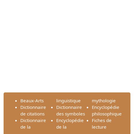
Beaux-Arts
linguistique
mythologie
Dictionnaire
Dictionnaire
Encyclopédie
de citations
des symboles
philosophique
Dictionnaire
Encyclopédie
Fiches de
de la
de la
lecture