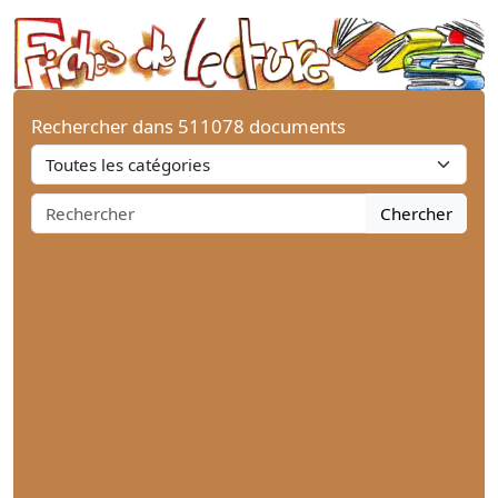
Rechercher dans 511078 documents
Chercher