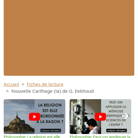
Accueil
Fiches de lecture
Nouvelle Carthage (la) de G. Eekhoud
→
Philosophie: La religion est-elle
Philosophie: Peut-on appliquer la
P