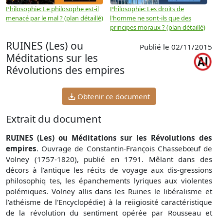
Philosophie: Le philosophe est-il
Philosophie: Les droits de
P
menacé par le mal ? (plan détaillé)
l'homme ne sont-ils que des
e
principes moraux ? (plan détaillé)
(
RUINES (Les) ou
Publié le 02/11/2015
Méditations sur les
Révolutions des empires
Obtenir ce document
Extrait du document
RUINES (Les) ou Méditations sur les Révolutions des
empires
. Ouvrage de Constantin-François Chassebœuf de
Volney (1757-1820), publié en 1791. Mêlant dans des
décors à l’antique les récits de voyage aux dis-gressions
philosophiq tes, les épanchements lyriques aux violentes
polémiques. Volney allis dans les Ruines le libéralisme et
l’athéisme de l'Encyclopédie) à la reiigiosité caractéristique
de la révolution du sentiment opérée par Rousseau et