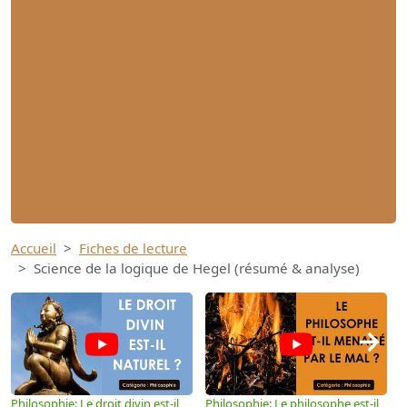
Accueil
Fiches de lecture
Science de la logique de Hegel (résumé & analyse)
→
Philosophie: Le droit divin est-il
Philosophie: Le philosophe est-il
P