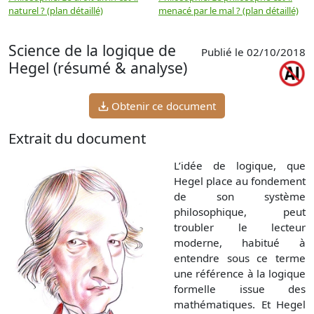
naturel ? (plan détaillé)
menacé par le mal ? (plan détaillé)
l
p
Science de la logique de
Publié le 02/10/2018
Hegel (résumé & analyse)
Obtenir ce document
Extrait du document
L’idée de logique, que
Hegel place au fondement
de son système
philosophique, peut
troubler le lecteur
moderne, habitué à
entendre sous ce terme
une référence à la logique
formelle issue des
mathématiques. Et Hegel