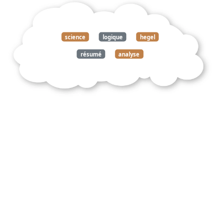
science
logique
hegel
résumé
analyse