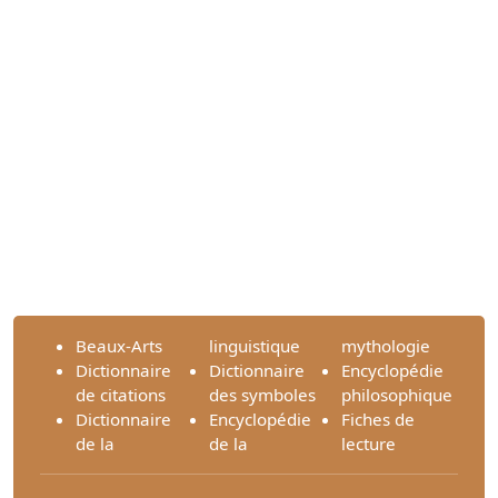
Beaux-Arts
linguistique
mythologie
Dictionnaire
Dictionnaire
Encyclopédie
de citations
des symboles
philosophique
Dictionnaire
Encyclopédie
Fiches de
de la
de la
lecture