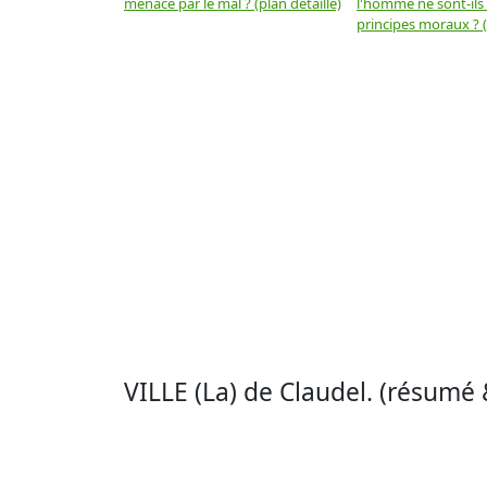
menacé par le mal ? (plan détaillé)
l'homme ne sont-ils
principes moraux ? (
VILLE (La) de Claudel. (résumé 