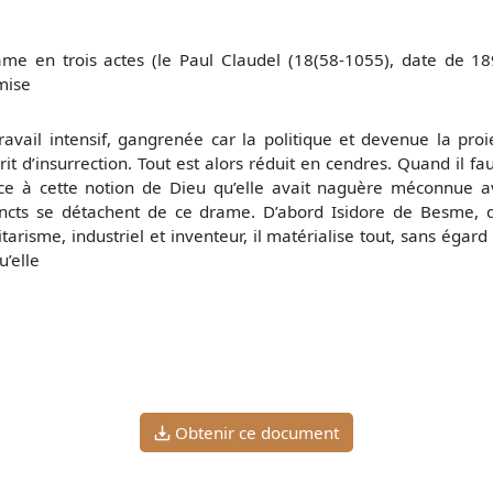
e en trois actes (le Paul Claudel (18(58-1055), date de 189
mise
ravail intensif, gangrenée car la politique et devenue la proi
prit d’insurrection. Tout est alors réduit en cendres. Quand il f
ce à cette notion de Dieu qu’elle avait naguère méconnue av
incts se détachent de ce drame. D’abord Isidore de Besme, q
ilitarisme, industriel et inventeur, il matérialise tout, sans égar
u’elle
Obtenir ce document