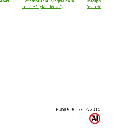
nivers
il contribuer au progrès de la
métaphysique à la physiqu
société ? (plan détaillé)
(plan détaillé)
Publié le 17/12/2015