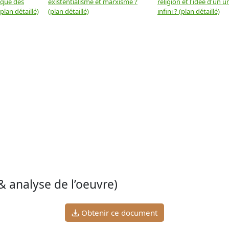
 que des
existentialisme et marxisme ?
religion et l'idée d'un u
plan détaillé)
(plan détaillé)
infini ? (plan détaillé)
& analyse de l’oeuvre)
Obtenir ce document