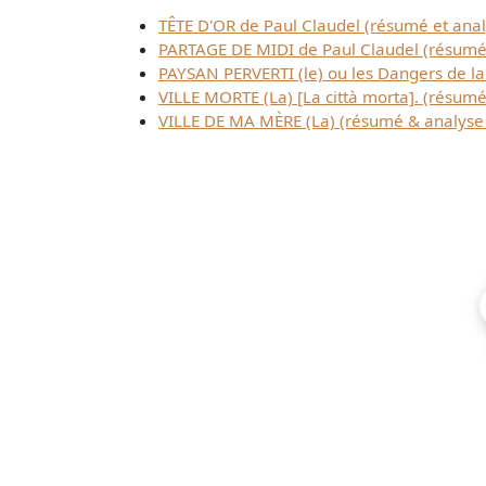
TÊTE D'OR de Paul Claudel (résumé et anal
PARTAGE DE MIDI de Paul Claudel (résumé d
PAYSAN PERVERTI (le) ou les Dangers de la 
VILLE MORTE (La) [La città morta]. (résumé
VILLE DE MA MÈRE (La) (résumé & analyse 