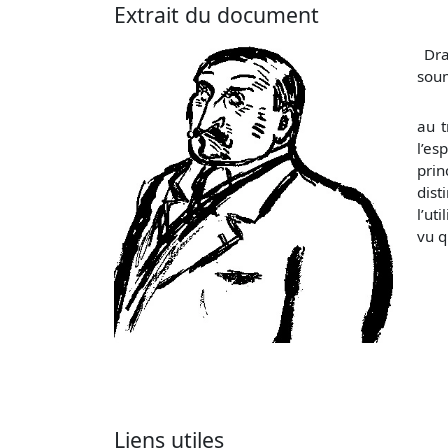
Extrait du document
Dram
sou
au t
l’es
prin
dist
l’ut
vu q
Liens utiles