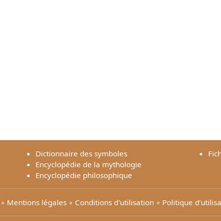
Dictionnaire des symboles
Fic
Encyclopédie de la mythologie
Encyclopédie philosophique
∘
Mentions légales
∘
Conditions d'utilisation
∘
Politique d’utili