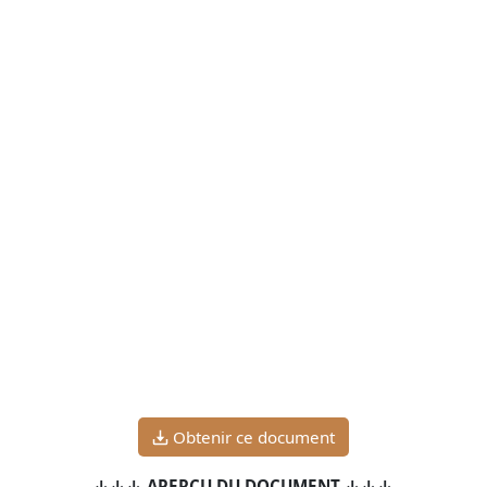
Obtenir ce document
↓↓↓ APERÇU DU DOCUMENT ↓↓↓