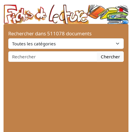
Rechercher dans 511078 documents
Chercher