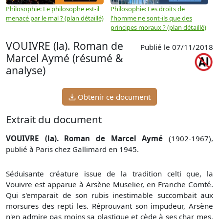
Philosophie: Le philosophe est-il
Philosophie: Les droits de
P
menacé par le mal ? (plan détaillé)
l'homme ne sont-ils que des
e
principes moraux ? (plan détaillé)
(
VOUIVRE (la). Roman de
Publié le 07/11/2018
Marcel Aymé (résumé &
analyse)
Obtenir ce document
Extrait du document
VOUIVRE (la). Roman de Marcel Aymé
(1902-1967),
publié à Paris chez Gallimard en 1945.
Séduisante créature issue de la tradition celti que, la
Vouivre est apparue à Arsène Muselier, en Franche Comté.
Qui s'emparait de son rubis inestimable succombait aux
morsures des repti les. Réprouvant son impudeur, Arsène
n'en admire pas moins sa plastique et cède à ses char mes.