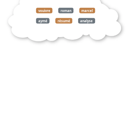
vouivre
roman
marcel
aymé
résumé
analyse