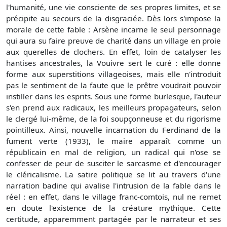
l'humanité, une vie consciente de ses propres limites, et se
précipite au secours de la disgraciée. Dès lors s'impose la
morale de cette fable : Arsène incarne le seul personnage
qui aura su faire preuve de charité dans un village en proie
aux querelles de clochers. En effet, loin de catalyser les
hantises ancestrales, la Vouivre sert le curé : elle donne
forme aux superstitions villageoises, mais elle n'introduit
pas le sentiment de la faute que le prêtre voudrait pouvoir
instiller dans les esprits. Sous une forme burlesque, l'auteur
s'en prend aux radicaux, les meilleurs propagateurs, selon
le clergé lui-même, de la foi soupçonneuse et du rigorisme
pointilleux. Ainsi, nouvelle incarnation du Ferdinand de la
fument verte (1933), le maire apparaît comme un
républicain en mal de religion, un radical qui n'ose se
confesser de peur de susciter le sarcasme et d'encourager
le cléricalisme. La satire politique se lit au travers d'une
narration badine qui avalise l'intrusion de la fable dans le
réel : en effet, dans le village franc-comtois, nul ne remet
en doute l'existence de la créature mythique. Cette
certitude, apparemment partagée par le narrateur et ses