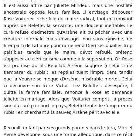
Il est aussi attiré par Juliette Mindeur. mais une hostilité
ancestrale oppose leurs familles. Il envisage d'épouser
Rose Voiturier, riche fille du maire radical, tout en trouvant
auprès de Belette, la servante, une douceur ineffable. Le
curé refuse d'admettre qu'Arsène ait pu pécher avec une
créature infernale mais envisage, non sans cynisme, de
tirer parti de l'affa ire pour ramener à Dieu ses ouailles trop
paisibles, tandis que le maire, dévot refoulé, prétend
s'opposer au cléri calisme comme à la superstition. Or, Rose
est promise au fils Beuillat. Arsène suggère à celui ci de
s'emparer du rubis : les reptiles tuent l'impru dent. tandis
que la Vouivre se moque d'Arsène, misérable mortel. Celui
ci découvre son frère Victor chez Belette : désespéré, l
quitte la ferme familiale, renonce à Rose et demande
Juliette en mariage. Alors que, Voiturier compris, la proces
sion du curé parcourt le pays, Belette tente de s'emparer du
rubis : en cherchant à la sauver, Arsène périt avec elle.
Recueilli enfant par ses grands-parents dans le Jura, Marcel
Aymé développe, sous une forme allégorique, dans ce récit