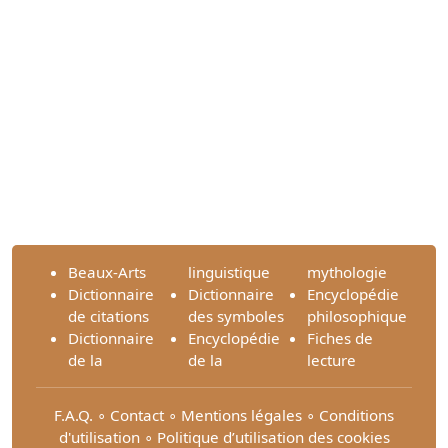
Beaux-Arts
linguistique
mythologie
Dictionnaire
Dictionnaire
Encyclopédie
de citations
des symboles
philosophique
Dictionnaire
Encyclopédie
Fiches de
de la
de la
lecture
F.A.Q.
∘
Contact
∘
Mentions légales
∘
Conditions
d'utilisation
∘
Politique d’utilisation des cookies