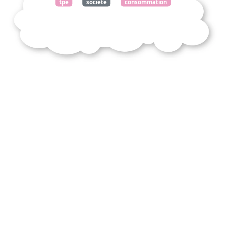
tpe
société
consommation