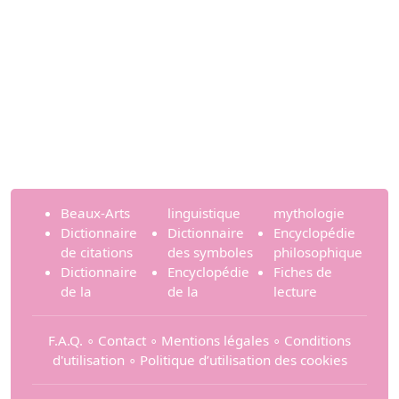
Beaux-Arts
linguistique
mythologie
Dictionnaire
Dictionnaire
Encyclopédie
de citations
des symboles
philosophique
Dictionnaire
Encyclopédie
Fiches de
de la
de la
lecture
F.A.Q.
∘
Contact
∘
Mentions légales
∘
Conditions
d'utilisation
∘
Politique d’utilisation des cookies