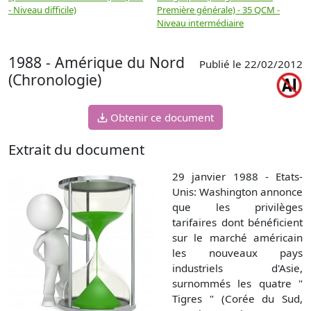
- Niveau difficile)
Première générale) - 35 QCM -
M
Niveau intermédiaire
d
1988 - Amérique du Nord
Publié le 22/02/2012
(Chronologie)
Obtenir ce document
Extrait du document
29 janvier 1988 - Etats-
Unis: Washington annonce
que les privilèges
tarifaires dont bénéficient
sur le marché américain
les nouveaux pays
industriels d'Asie,
surnommés les quatre "
Tigres " (Corée du Sud,