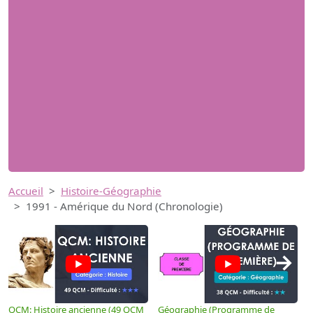
Accueil
Histoire-Géographie
1991 - Amérique du Nord (Chronologie)
→
QCM: Histoire ancienne (49 QCM
Géographie (Programme de
H