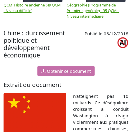
QCM: Histoire ancienne (49 QCM
Géographie (Programme de
H
- Niveau difficile)
Première générale) - 35 QCM -
M
Niveau intermédiaire
d
Chine : durcissement
Publié le 06/12/2018
politique et
développement
économique
Obtenir ce document
Extrait du document
n'atteignent pas 10
milliards. Ce déséquilibre
croissant a conduit
Washington à réagir
violemment aux pratiques
commerciales chinoises,