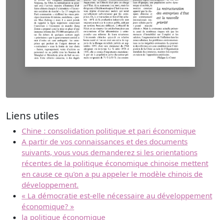
Liens utiles
Chine : consolidation politique et pari économique
A partir de vos connaissances et des documents
suivants, vous vous demanderez si les orientations
récentes de la politique économique chinoise mettent
en cause ce qu'on a pu appeler le modèle chinois de
développement.
« La démocratie est-elle nécessaire au développement
économique? »
la politique économique