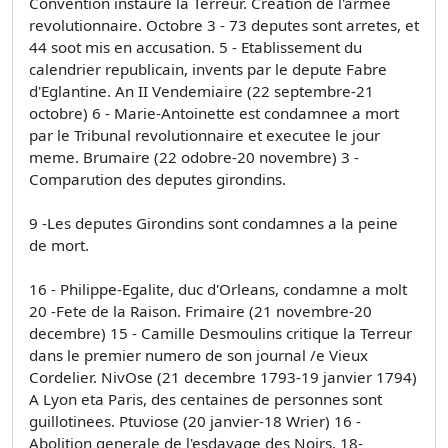
Convention instaure la Terreur. Creation de l'armee
revolutionnaire. Octobre 3 - 73 deputes sont arretes, et
44 soot mis en accusation. 5 - Etablissement du
calendrier republicain, invents par le depute Fabre
d'Eglantine. An II Vendemiaire (22 septembre-21
octobre) 6 - Marie-Antoinette est condamnee a mort
par le Tribunal revolutionnaire et executee le jour
meme. Brumaire (22 odobre-20 novembre) 3 -
Comparution des deputes girondins.
9 -Les deputes Girondins sont condamnes a la peine
de mort.
16 - Philippe-Egalite, duc d'Orleans, condamne a molt
20 -Fete de la Raison. Frimaire (21 novembre-20
decembre) 15 - Camille Desmoulins critique la Terreur
dans le premier numero de son journal /e Vieux
Cordelier. NivOse (21 decembre 1793-19 janvier 1794)
A Lyon eta Paris, des centaines de personnes sont
guillotinees. Ptuviose (20 janvier-18 Wrier) 16 -
Abolition generale de l'esdavage des Noirs. 18-