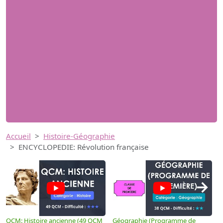
Accueil
Histoire-Géographie
ENCYCLOPEDIE: Révolution française
→
QCM: Histoire ancienne (49 QCM
Géographie (Programme de
H