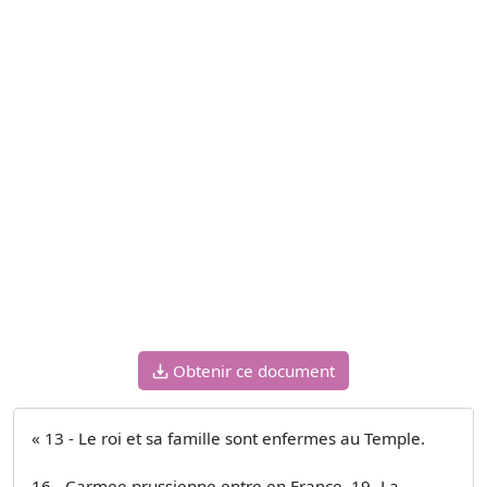
Obtenir ce document
« 13 - Le roi et sa famille sont enfermes au Temple.
16 - Carmee prussienne entre en France. 19 -La