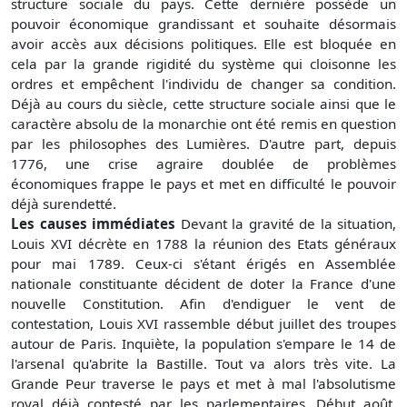
structure sociale du pays. Cette dernière possède un
pouvoir économique grandissant et souhaite désormais
avoir accès aux décisions politiques. Elle est bloquée en
cela par la grande rigidité du système qui cloisonne les
ordres et empêchent l'individu de changer sa condition.
Déjà au cours du siècle, cette structure sociale ainsi que le
caractère absolu de la monarchie ont été remis en question
par les philosophes des Lumières. D'autre part, depuis
1776, une crise agraire doublée de problèmes
économiques frappe le pays et met en difficulté le pouvoir
déjà surendetté.
Les causes immédiates
Devant la gravité de la situation,
Louis XVI décrète en 1788 la réunion des Etats généraux
pour mai 1789. Ceux-ci s'étant érigés en Assemblée
nationale constituante décident de doter la France d'une
nouvelle Constitution. Afin d'endiguer le vent de
contestation, Louis XVI rassemble début juillet des troupes
autour de Paris. Inquiète, la population s'empare le 14 de
l'arsenal qu'abrite la Bastille. Tout va alors très vite. La
Grande Peur traverse le pays et met à mal l'absolutisme
royal déjà contesté par les parlementaires. Début août,