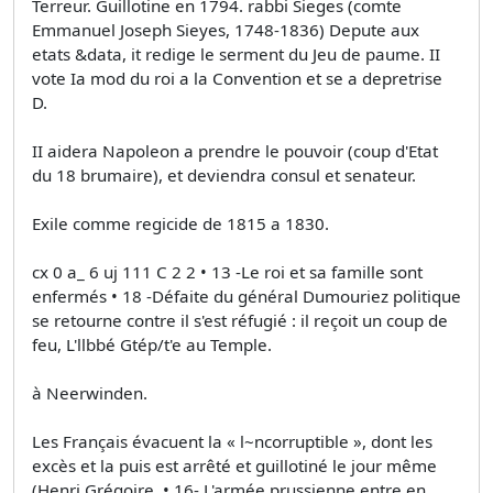
Terreur. Guillotine en 1794. rabbi Sieges (comte
Emmanuel Joseph Sieyes, 1748-1836) Depute aux
etats &data, it redige le serment du Jeu de paume. II
vote Ia mod du roi a la Convention et se a depretrise
D.
II aidera Napoleon a prendre le pouvoir (coup d'Etat
du 18 brumaire), et deviendra consul et senateur.
Exile comme regicide de 1815 a 1830.
cx 0 a_ 6 uj 111 C 2 2 • 13 -Le roi et sa famille sont
enfermés • 18 -Défaite du général Dumouriez politique
se retourne contre il s'est réfugié : il reçoit un coup de
feu, L'llbbé Gtép/t'e au Temple.
à Neerwinden.
Les Français évacuent la « l~ncorruptible », dont les
excès et la puis est arrêté et guillotiné le jour même
(Henri Grégoire, • 16- L'armée prussienne entre en