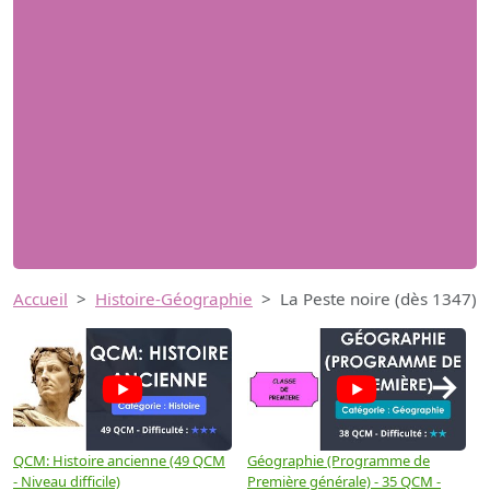
Accueil
Histoire-Géographie
La Peste noire (dès 1347)
→
QCM: Histoire ancienne (49 QCM
Géographie (Programme de
H
- Niveau difficile)
Première générale) - 35 QCM -
M