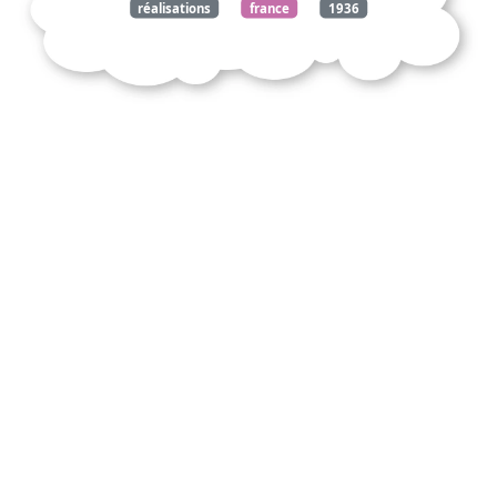
réalisations
france
1936
1938
histoire