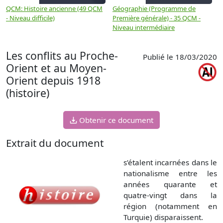
QCM: Histoire ancienne (49 QCM
Géographie (Programme de
H
- Niveau difficile)
Première générale) - 35 QCM -
M
Niveau intermédiaire
d
Les conflits au Proche-
Publié le 18/03/2020
Orient et au Moyen-
Orient depuis 1918
(histoire)
Obtenir ce document
Extrait du document
s’étalent incarnées dans le
nationalisme entre les
années quarante et
quatre-vingt dans la
région (notamment en
Turquie) disparaissent.