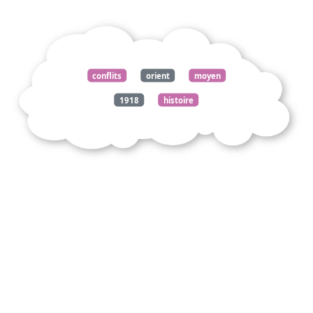
conflits
orient
moyen
1918
histoire