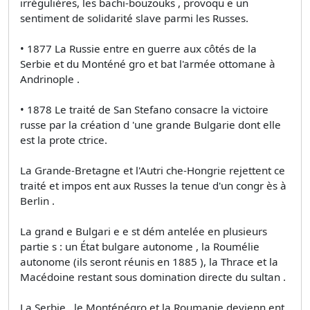
irrégulières, les bachi-bouzouks , provoqu e un
sentiment de solidarité slave parmi les Russes.
• 1877 La Russie entre en guerre aux côtés de la
Serbie et du Monténé gro et bat l'armée ottomane à
Andrinople .
• 1878 Le traité de San Stefano consacre la victoire
russe par la création d 'une grande Bulgarie dont elle
est la prote ctrice.
La Grande-Bretagne et l'Autri che-Hongrie rejettent ce
traité et impos ent aux Russes la tenue d'un congr ès à
Berlin .
La grand e Bulgari e e st dém antelée en plusieurs
partie s : un État bulgare autonome , la Roumélie
autonome (ils seront réunis en 1885 ), la Thrace et la
Macédoine restant sous domination directe du sultan .
La Serbie , le Monténégro et la Roumanie devienn ent