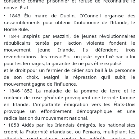
considère comme prisonnier et refuse de reconnaître le
nouvel État.
•
1843 Élu maire de Dublin, O'Connell organise des
rassemblements pour obtenir l'autonomie de l’Irlande, le
Home Rule.
•
1844 Inspirés par Mazzini, de jeunes révolutionnaires
républicains tentés par l'action violente fondent le
mouvement Jeune Irlande. Ils défendent trois
revendications - les trois « F » : un juste loyer fixé par la loi
pour les fermages, la garantie de ne pas être expulsé
et le droit pour un fermier de céder son bail à la personne
de son choix. Malgré la répression qu'il subit, le
mouvement gagne de l'influence.
•
1846-1852 La maladie de la pomme de terre et le
contexte de crise générale provoquent une terrible famine
en Irlande. L'importante émigration vers les États-Unis
provoque un effondrement démographique et une
radicalisation du mouvement national.
•
1858 Aidés par les Irlandais émigrés, les nationalistes
créent la Fraternité irlandaise, ou Fenians, multipliant les
attentats spectaculaires contre les intérêts anglais en