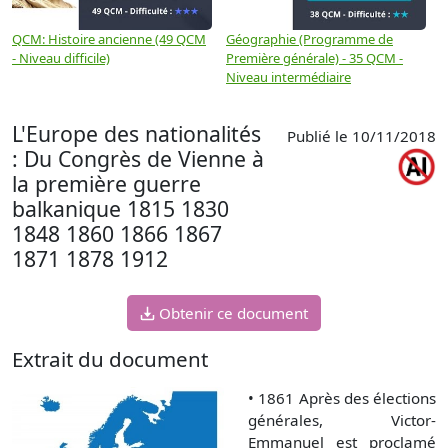
QCM: Histoire ancienne (49 QCM
Géographie (Programme de
H
- Niveau difficile)
Première générale) - 35 QCM -
M
Niveau intermédiaire
d
L'Europe des nationalités
Publié le 10/11/2018
: Du Congrès de Vienne à
la première guerre
balkanique 1815 1830
1848 1860 1866 1867
1871 1878 1912
Obtenir ce document
Extrait du document
•
1861 Après des élections
générales, Victor-
Emmanuel est proclamé