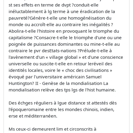
st ses effets en terme de dvpt ?conduit-elle
inéluctablement à lg terme à une éradication de la
pauvreté?Génère-t-elle une homogénéisation du
monde ou accroît-elle au contraire les inégalités ?
Abolira-t-elle l'histoire en provoquant le triomphe du
capitalisme ?Consacre-t-elle le triomphe d'une ou une
poignée de puissances dominantes ou mine-t-elle au
contraire le pvr desEtats-nations ?Prélude-t-elle à
l'avènement d'un « village global » et d'une conscience
universelle ou suscite-t-elle en retour leréveil des
identités locales, voire le « choc des civilisations »
évoqué par l'universitaire américain Samuel
Huntington? II - Genèse de la mondialisation La
mondialisation relève des tps lgs de l'hist humaine.
Des échges réguliers à lgue distance st attestés dès
l'époqueromaine entre les mondes chinois, indien,
erse et méditerranéen.
Ms ceux-ci demeurent lim et circonscrits à