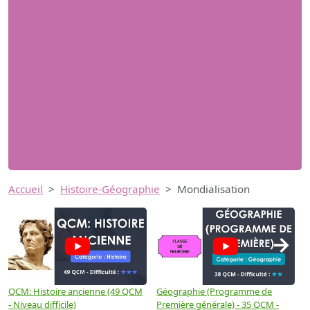
Accueil
Histoire-Géographie
Mondialisation
→
QCM: Histoire ancienne (49 QCM
Géographie (Programme de
H
- Niveau difficile)
Première générale) - 35 QCM -
M