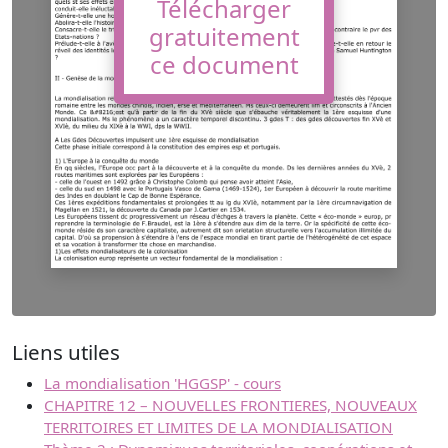
Télécharger
gratuitement
ce document
Liens utiles
La mondialisation 'HGGSP' - cours
CHAPITRE 12 – NOUVELLES FRONTIERES, NOUVEAUX
TERRITOIRES ET LIMITES DE LA MONDIALISATION