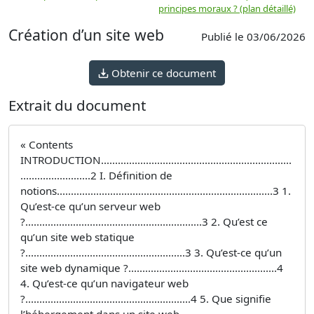
principes moraux ? (plan détaillé)
(
Création d’un site web
Publié le 03/06/2026
Obtenir ce document
Extrait du document
« Contents
INTRODUCTION....................................................................
.........................2 I. Définition de
notions.............................................................................3 1.
Qu’est-ce qu’un serveur web
?...............................................................3 2. Qu’est ce
qu’un site web statique
?.........................................................3 3. Qu’est-ce qu’un
site web dynamique ?.....................................................4
4. Qu’est-ce qu’un navigateur web
?...........................................................4 5. Que signifie
l’hébergement dans un site web