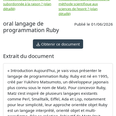
subordonnée à la raison ? (plan
méthode scientifique aux
n
détaillé)
sciences de l'esprit ? (plan
détaillé)
oral langage de
Publié le 01/06/2026
programmation Ruby
Obtenir ce document
Extrait du document
« Introduction Aujourd’hui, je vais vous présenter le
langage de programmation Ruby. Ruby est né en 1995,
créé par Yukihiro Matsumoto, un développeur japonais
plus connu sous le nom de Matz. Pour concevoir Ruby,
Matz s’est inspiré de plusieurs langages existants
comme Perl, Smalltalk, Eiffel, Ada et Lisp, notamment
pour leur simplicité, leur approche orientée objet Ruby
est un langage interprété, orienté objet et multi-
paradigme. Dès sa création, l’objectif de Matz était