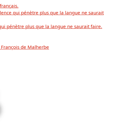
 français.
ilence qui pénètre plus que la langue ne saurait
qui pénètre plus que la langue ne saurait faire.
e François de Malherbe