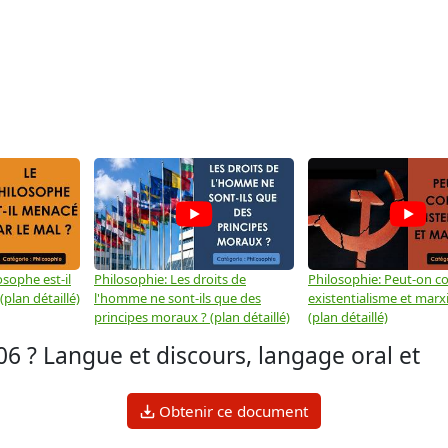
osophe est-il
Philosophie: Les droits de
Philosophie: Peut-on co
plan détaillé)
l'homme ne sont-ils que des
existentialisme et marx
principes moraux ? (plan détaillé)
(plan détaillé)
 Langue et discours, langage oral et
Obtenir ce document