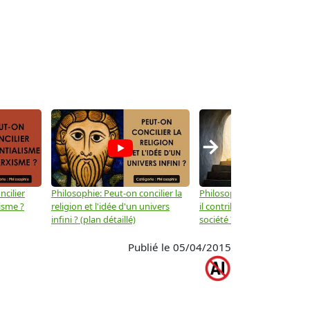
→
ncilier
Philosophie: Peut-on concilier la
Philosophie: Le mysticisme
isme ?
religion et l'idée d'un univers
il contribuer au progrès de 
infini ? (plan détaillé)
société ? (plan détaillé)
Publié le 05/04/2015