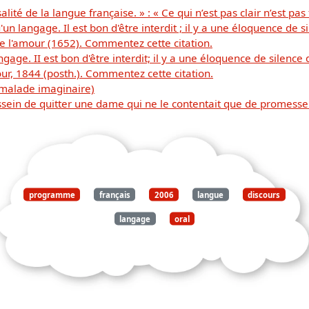
alité de la langue française. » : « Ce qui n’est pas clair n’est pas
n langage. Il est bon d'être interdit ; il y a une éloquence de s
 de l'amour (1652). Commentez cette citation.
age. II est bon d'être interdit; il y a une éloquence de silence 
our, 1844 (posth.). Commentez cette citation.
e malade imaginaire)
Dessein de quitter une dame qui ne le contentait que de promess
programme
français
2006
langue
discours
langage
oral