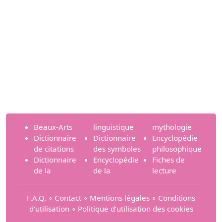
Beaux-Arts
linguistique
mythologie
Dictionnaire
Dictionnaire
Encyclopédie
de citations
des symboles
philosophique
Dictionnaire
Encyclopédie
Fiches de
de la
de la
lecture
F.A.Q.
∘
Contact
∘
Mentions légales
∘
Conditions
d'utilisation
∘
Politique d’utilisation des cookies