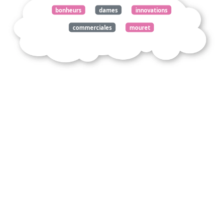
bonheurs
dames
innovations
commerciales
mouret