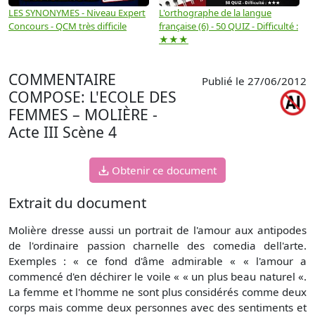
LES SYNONYMES - Niveau Expert
L'orthographe de la langue
L
Concours - QCM très difficile
française (6) - 50 QUIZ - Difficulté :
f
★★★
COMMENTAIRE
Publié le 27/06/2012
COMPOSE: L'ECOLE DES
FEMMES – MOLIÈRE -
Acte III Scène 4
Obtenir ce document
Extrait du document
Molière dresse aussi un portrait de l'amour aux antipodes
de l'ordinaire passion charnelle des comedia dell'arte.
Exemples : « ce fond d'âme admirable « « l'amour a
commencé d'en déchirer le voile « « un plus beau naturel «.
La femme et l'homme ne sont plus considérés comme deux
corps mais comme deux personnes avec des sentiments et