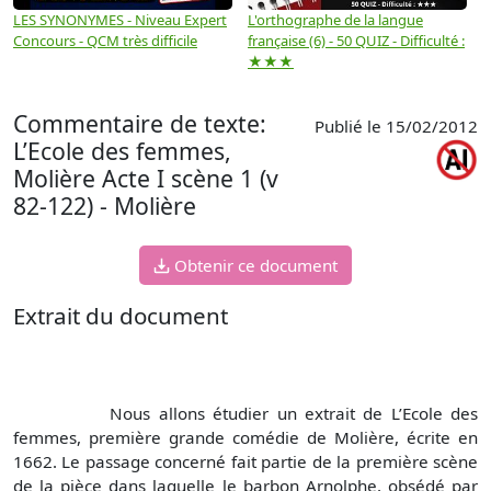
LES SYNONYMES - Niveau Expert
L'orthographe de la langue
L
Concours - QCM très difficile
française (6) - 50 QUIZ - Difficulté :
f
★★★
Commentaire de texte:
Publié le 15/02/2012
L’Ecole des femmes,
Molière Acte I scène 1 (v
82-122) - Molière
Obtenir ce document
Extrait du document
Nous allons étudier un extrait de
L’Ecole des
femmes
, première grande comédie de Molière, écrite en
1662. Le passage concerné fait partie de la première scène
de la pièce dans laquelle le barbon Arnolphe, obsédé par