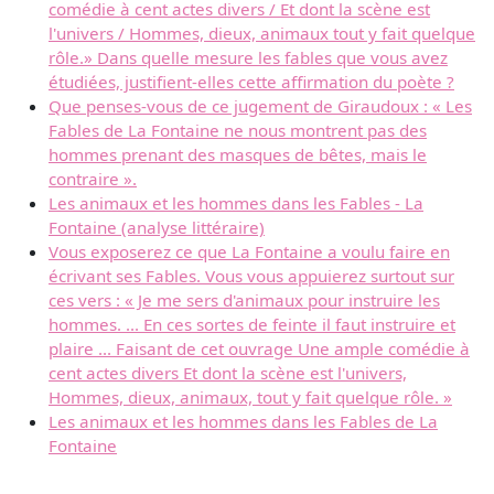
comédie à cent actes divers / Et dont la scène est
l'univers / Hommes, dieux, animaux tout y fait quelque
rôle.» Dans quelle mesure les fables que vous avez
étudiées, justifient-elles cette affirmation du poète ?
Que penses-vous de ce jugement de Giraudoux : « Les
Fables de La Fontaine ne nous montrent pas des
hommes prenant des masques de bêtes, mais le
contraire ».
Les animaux et les hommes dans les Fables - La
Fontaine (analyse littéraire)
Vous exposerez ce que La Fontaine a voulu faire en
écrivant ses Fables. Vous vous appuierez surtout sur
ces vers : « Je me sers d'animaux pour instruire les
hommes. ... En ces sortes de feinte il faut instruire et
plaire ... Faisant de cet ouvrage Une ample comédie à
cent actes divers Et dont la scène est l'univers,
Hommes, dieux, animaux, tout y fait quelque rôle. »
Les animaux et les hommes dans les Fables de La
Fontaine