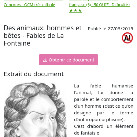
Concours - QCM très difficile
française (6) - 50 QUIZ - Difficulté :
f
★★★
Des animaux: hommes et
Publié le 27/03/2015
bêtes - Fables de La
Fontaine
Obtenir ce document
Extrait du document
La fable humanise
l'animal, lui donne la
parole et le comportement
d'un homme (c'est ce qu'on
désigne par le terme
d'anthropomorphisme).
C'est d'abord un élément
de fantaisie.