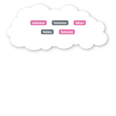
animaux
hommes
bêtes
fables
fontaine