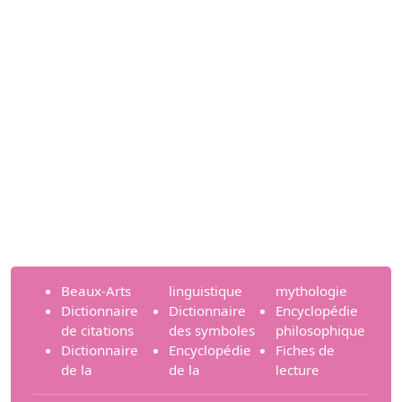
Beaux-Arts
linguistique
mythologie
Dictionnaire
Dictionnaire
Encyclopédie
de citations
des symboles
philosophique
Dictionnaire
Encyclopédie
Fiches de
de la
de la
lecture