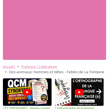
Accueil
Français / Littérature
Des animaux: hommes et bêtes - Fables de La Fontaine
→
LES SYNONYMES - Niveau Expert
L'orthographe de la langue
L