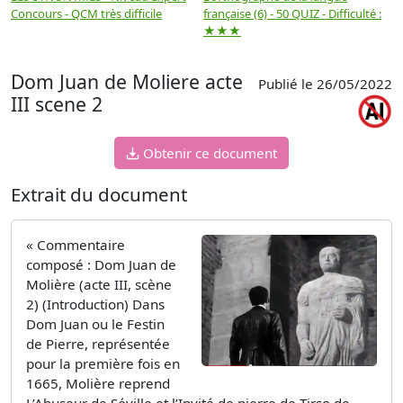
Concours - QCM très difficile
française (6) - 50 QUIZ - Difficulté :
f
★★★
Dom Juan de Moliere acte
Publié le 26/05/2022
III scene 2
Obtenir ce document
Extrait du document
« Commentaire
composé : Dom Juan de
Molière (acte III, scène
2) (Introduction) Dans
Dom Juan ou le Festin
de Pierre, représentée
pour la première fois en
1665, Molière reprend
L’Abuseur de Séville et l’Invité de pierre de Tirso de