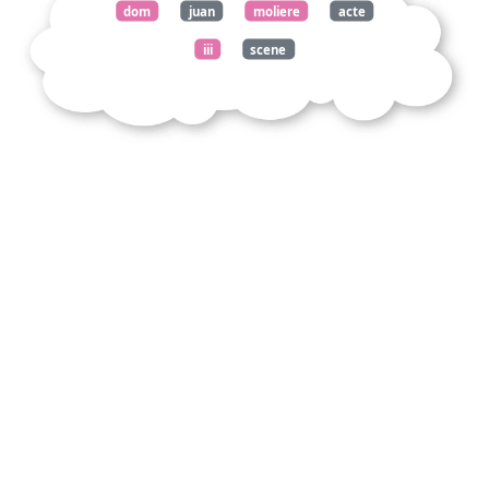
dom
juan
moliere
acte
iii
scene