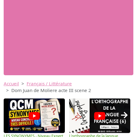
Accueil
Français / Littérature
Dom Juan de Moliere acte III scene 2
→
LES SYNONYMES - Niveau Expert
L'orthographe de la langue
L