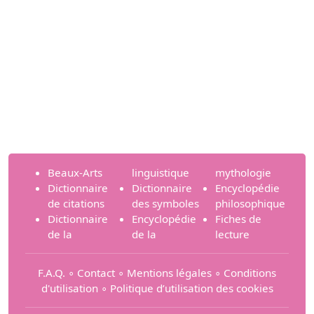
Beaux-Arts
linguistique
mythologie
Dictionnaire
Dictionnaire
Encyclopédie
de citations
des symboles
philosophique
Dictionnaire
Encyclopédie
Fiches de
de la
de la
lecture
F.A.Q.
∘
Contact
∘
Mentions légales
∘
Conditions
d'utilisation
∘
Politique d’utilisation des cookies