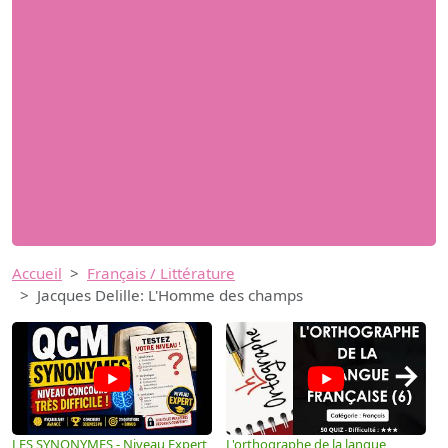
Accueil
Français / Littérature
Jacques Delille: L'Homme des champs
→
LES SYNONYMES - Niveau Expert
L'orthographe de la langue
L