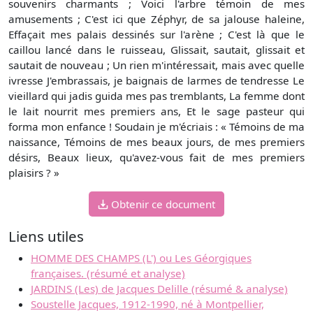
souvenirs charmants ; Voici l'arbre témoin de mes
amusements ; C'est ici que Zéphyr, de sa jalouse haleine,
Effaçait mes palais dessinés sur l'arène ; C'est là que le
caillou lancé dans le ruisseau, Glissait, sautait, glissait et
sautait de nouveau ; Un rien m'intéressait, mais avec quelle
ivresse J'embrassais, je baignais de larmes de tendresse Le
vieillard qui jadis guida mes pas tremblants, La femme dont
le lait nourrit mes premiers ans, Et le sage pasteur qui
forma mon enfance ! Soudain je m'écriais : « Témoins de ma
naissance, Témoins de mes beaux jours, de mes premiers
désirs, Beaux lieux, qu'avez-vous fait de mes premiers
plaisirs ? »
Obtenir ce document
Liens utiles
HOMME DES CHAMPS (L') ou Les Géorgiques
françaises. (résumé et analyse)
JARDINS (Les) de Jacques Delille (résumé & analyse)
Soustelle Jacques, 1912-1990, né à Montpellier,