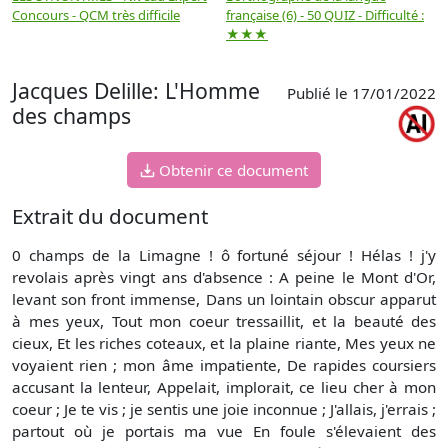
Concours - QCM très difficile
française (6) - 50 QUIZ - Difficulté :
f
★★★
Jacques Delille: L'Homme
Publié le 17/01/2022
des champs
Obtenir ce document
Extrait du document
0 champs de la Limagne ! ô fortuné séjour ! Hélas ! j'y
revolais après vingt ans d'absence : A peine le Mont d'Or,
levant son front immense, Dans un lointain obscur apparut
à mes yeux, Tout mon coeur tressaillit, et la beauté des
cieux, Et les riches coteaux, et la plaine riante, Mes yeux ne
voyaient rien ; mon âme impatiente, De rapides coursiers
accusant la lenteur, Appelait, implorait, ce lieu cher à mon
coeur ; Je te vis ; je sentis une joie inconnue ; J'allais, j'errais ;
partout où je portais ma vue En foule s'élevaient des