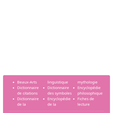
Beaux-Arts
linguistique
mythologie
Dictionnaire
Dictionnaire
Encyclopédie
de citations
des symboles
philosophique
Dictionnaire
Encyclopédie
Fiches de
de la
de la
lecture