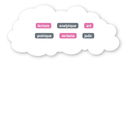
lecture
analytique
art
poétique
verlaine
jadis
naguère