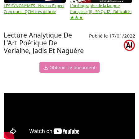
LES SYNONYMES - Niveau Expert
L'orthographe de la langue
L
Concours - QCM très difficile
française (6) - 50 QUIZ - Difficulté :
f
★★★
Lecture Analytique De
Publié le 17/01/2022
L'Art Poétique De
Verlaine, Jadis Et Naguère
Obtenir ce document