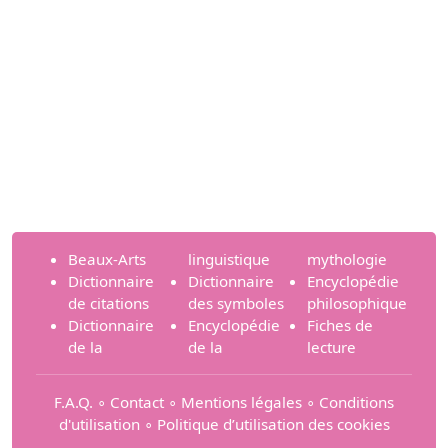
Beaux-Arts
linguistique
mythologie
Dictionnaire
Dictionnaire
Encyclopédie
de citations
des symboles
philosophique
Dictionnaire
Encyclopédie
Fiches de
de la
de la
lecture
F.A.Q.
∘
Contact
∘
Mentions légales
∘
Conditions
d'utilisation
∘
Politique d’utilisation des cookies