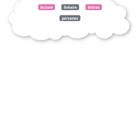
lecture
linéaire
lettres
persanes