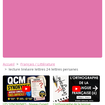
Accueil
Français / Littérature
lecture linéaire lettres 24 lettres persanes
→
LES SYNONYMES - Niveau Expert
L'orthographe de la langue
L