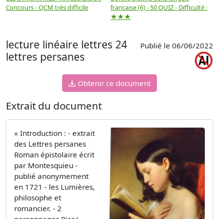
Concours - QCM très difficile
française (6) - 50 QUIZ - Difficulté :
f
★★★
lecture linéaire lettres 24
Publié le 06/06/2022
lettres persanes
Obtenir ce document
Extrait du document
« Introduction : - extrait
des Lettres persanes
Roman épistolaire écrit
par Montesquieu -
publié anonymement
en 1721 - les Lumières,
philosophe et
romancier. - 2
personnages Rica/