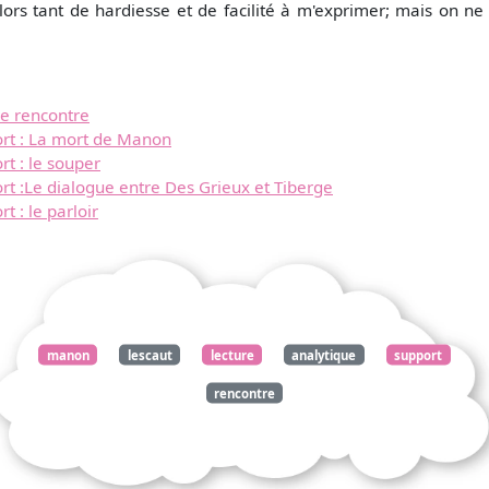
lors tant de hardiesse et de facilité à m'exprimer; mais on ne f
e rencontre
rt : La mort de Manon
t : le souper
t :Le dialogue entre Des Grieux et Tiberge
 : le parloir
manon
lescaut
lecture
analytique
support
rencontre