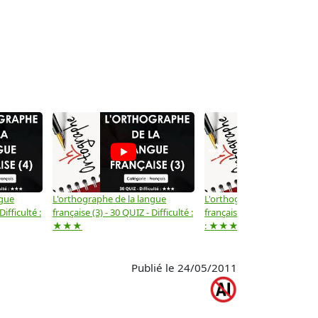
→
ngue
L'orthographe de la langue
L'orthographe de la langue
Difficulté :
française (3) - 30 QUIZ - Difficulté :
française (2) -( 20 QUIZ - Dif
★★★
: ★★★
Publié le 24/05/2011