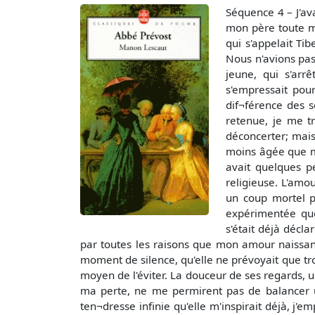
Séquence 4 – J'av
mon père toute m
qui s'appelait Tib
Nous n'avions pas 
jeune, qui s'arr
s'empressait pou
dif¬férence des s
retenue, je me tr
déconcerter; mais 
moins âgée que mo
avait quelques p
religieuse. L'amo
un coup mortel po
expérimentée que 
s'était déjà décla
par toutes les raisons que mon amour naissant
moment de silence, qu'elle ne prévoyait que trop
moyen de l'éviter. La douceur de ses regards, u
ma perte, ne me permirent pas de balancer u
ten¬dresse infinie qu'elle m'inspirait déjà, j'