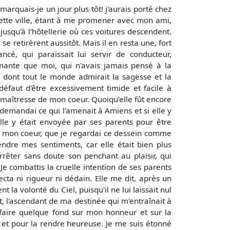
rquais-je un jour plus tôt! j'aurais porté chez
ette ville, étant à me promener avec mon ami,
jusqu'à l'hôtellerie où ces voitures descendent.
se retirèrent aussitôt. Mais il en resta une, fort
cé, qui paraissait lui servir de conducteur,
rmante que moi, qui n'avais jamais pensé à la
e, dont tout le monde admirait la sagesse et la
défaut d'être excessivement timide et facile à
la maîtresse de mon coeur. Quoiqu'elle fût encore
demandai ce qui l'amenait à Amiens et si elle y
le y était envoyée par ses parents pour être
ns mon coeur, que je regardai ce dessein comme
endre mes sentiments, car elle était bien plus
rrêter sans doute son penchant au plaisir, qui
 Je combattis la cruelle intention de ses parents
ta ni rigueur ni dédain. Elle me dit, après un
la volonté du Ciel, puisqu'il ne lui laissait nul
t, l'ascendant de ma destinée qui m'entraînait à
faire quelque fond sur mon honneur et sur la
s, et pour la rendre heureuse. Je me suis étonné