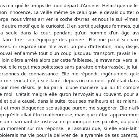
ais marqué le temps de mon départ d'Amiens. Hélas! que ne le ma
on innocence. La veille même de celui que je devais quitter c
erge, nous vîmes arriver le coche d'Arras, et nous le sui¬vîmes 
d'autre motif que la curiosité. Il en sortit quelques femmes, qui 
êta seule dans la cour, pendant qu'un homme d'un âge avan
r faire tirer son équipage des paniers. Elle me parut si cha
exes, ni regardé une fille avec un peu d'attention, moi, dis-j
ouvai enflammé tout d'un coup jusqu'au transport. J'avais le 
loin d'être arrêté alors par cette faiblesse, je m'avançai vers 
i, elle reçut mes politesses sans paraître embarrassée. Je lui 
ersonnes de connaissance. Elle me répondit ingénument qu'el
ur me rendait déjà si éclairé, depuis un moment qu'il était da
ur mes désirs. Je lui parlai d'une manière qui lui fit compr
moi. C'était malgré elle qu'on l'envoyait au couvent, pour a
ré et qui a causé, dans la suite, tous ses malheurs et les miens.
 et mon éloquence scolastique purent me suggérer. Elle n'affec
 qu'elle allait être malheureuse, mais que c'était appa¬remment 
n air charmant de tristesse en prononçant ces paroles, ou plutô
n moment sur ma réponse. Je l'assurai que, si elle vou¬lait 
emploierais ma vie pour la délivrer de la tyrannie de ses parent