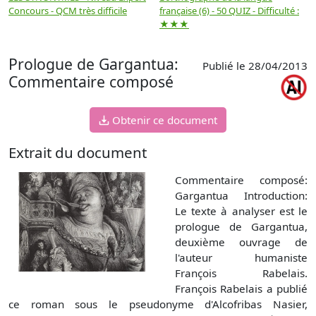
Concours - QCM très difficile
française (6) - 50 QUIZ - Difficulté :
f
★★★
Prologue de Gargantua:
Publié le 28/04/2013
Commentaire composé
Obtenir ce document
Extrait du document
Commentaire composé:
Gargantua Introduction:
Le texte à analyser est le
prologue de Gargantua,
deuxième ouvrage de
l'auteur humaniste
François Rabelais.
François Rabelais a publié
ce roman sous le pseudonyme d'Alcofribas Nasier,