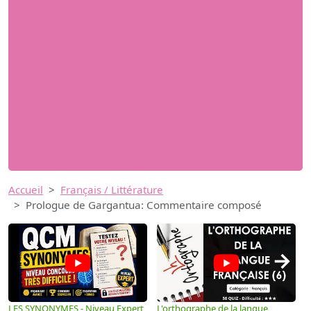
Accueil
Français / Littérature
Prologue de Gargantua: Commentaire composé
→
LES SYNONYMES - Niveau Expert
L'orthographe de la langue
L