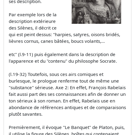
ses description.
Par exemple lors de la
description extérieure
des Silènes, il décrit ce
qui est peint dessus: "harpies, satyres, oisons bridés,
lièvres cornus, canes bâtées, boucs volants,...
etc" (l.9-11) puis également dans la description de
l'apparence et du "contenu" du philosophe Socrate.
(l.19-32) Toutefois, sous ces airs comiques et
burlesque, le prologue renferme tout de même une
"substance" sérieuse. Axe 2: En effet, François Rabelais
fait aussi part des ses connaissances afin de donner un
ton sérieux à son roman. En effet, Rabelais use en
abondance de références antiques et de comparaisons
plutôt savantes.
Premièrement, il évoque "Le Banquet" de Platon, puis,
il utilise la figure des Silènes, boîtes qui contenaient