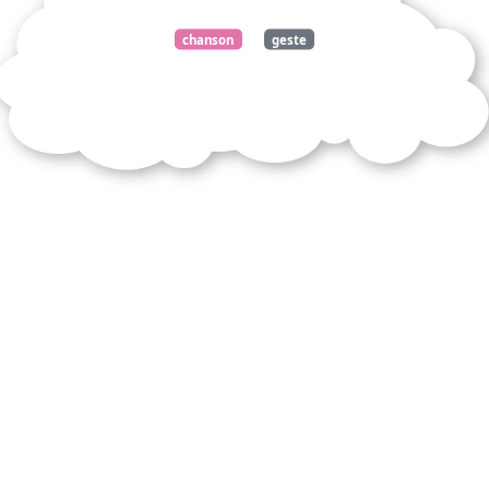
chanson
geste