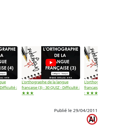
→
ngue
L'orthographe de la langue
L'orthographe de la langue
Difficulté :
française (3) - 30 QUIZ - Difficulté :
française (2) -( 20 QUIZ - Dif
★★★
: ★★★
Publié le 29/04/2011