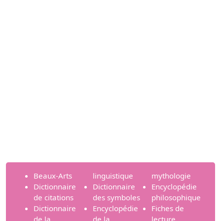
Beaux-Arts
linguistique
mythologie
Dictionnaire
Dictionnaire
Encyclopédie
de citations
des symboles
philosophique
Dictionnaire
Encyclopédie
Fiches de
de la
de la
lecture