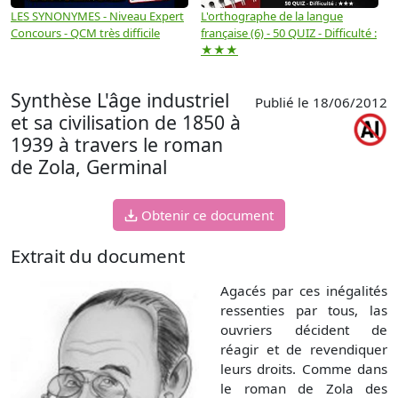
LES SYNONYMES - Niveau Expert
L'orthographe de la langue
L
Concours - QCM très difficile
française (6) - 50 QUIZ - Difficulté :
f
★★★
Synthèse L'âge industriel
Publié le 18/06/2012
et sa civilisation de 1850 à
1939 à travers le roman
de Zola, Germinal
Obtenir ce document
Extrait du document
Agacés par ces inégalités
ressenties par tous, las
ouvriers décident de
réagir et de revendiquer
leurs droits. Comme dans
le roman de Zola des