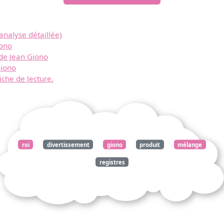
analyse détaillée)
iono
de Jean Giono
Giono
iche de lecture.
roi
divertissement
giono
produit
mélange
registres