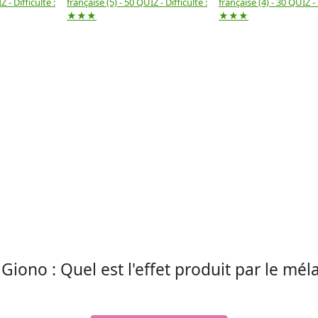
 - Difficulté :
française (5) - 50 QUIZ - Difficulté :
française (4) - 30 QUIZ - 
★★★
★★★
iono : Quel est l'effet produit par le mé