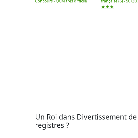
Concours - QCM très difficile
française (6) - 50 QUIZ
★★★
Un Roi dans Divertissement de G
registres ?