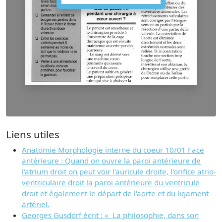
Liens utiles
Anatomie Morphologie interne du coeur 10/01 Face
antérieure : Quand on ouvre la paroi antérieure de
l'atrium droit on peut voir l'auricule droite, l'orifice atrio-
ventriculaire droit la paroi antérieure du ventricule
droit et également le départ de l'aorte et du ligament
artériel.
Georges Gusdorf écrit : « La philosophie, dans son