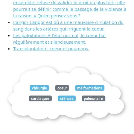
ensemble, refuse de valider le droit du plus fort ; elle
pourrait se définir comme le passage de la violence à
la raison. » Qu'en pensez-vous ?
L'angor L'angor est dû à une mauvaise circulation du
sang dans les artères qui irriguent le coeur.
Les palpitations À l'état normal, le coeur bat
régulièrement et silencieusement.
Transplantation : coeur et poumons.
chirurgie
coeur
malformations
cardiaques
sténose
pulmonaire
gauche
corrigée
élargissement
valvule
permettre
passage
normal
sang
ventricule