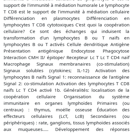
support de l'immunité à médiation humorale Le lymphocyte
T CD8 est le support de l'immunité à médiation cellulaire
Différenciation en plasmocytes Différenciation en
lymphocytes T CD8 cytotoxiques C'est quoi la coopération
cellulaire? Ce sont des échanges qui induisent la
transformation d'un lymphocytes B ou T naïfs en
lymphocytes B ou T activés Cellule dendritique Antigène
Présentation antigénique Endocytose Phagocytose
Interaction CMH II/ épitope/ Recepteur Lc T Lc T CD4 naïf
Macrophage Signaux membranaires (co-stimulation)
Signaux solubles (cytokines; IL-12) Activation des
lymphocytes B naïfs Signal 1: reconnaissance de l'antigène
Signal 2: co-stimulation Activation des lymphocytes T CD8
naïfs Lc T CD4 activé 1b. Généralités: localisation de la
coopération cellulaire Organisation du système
immunitaire en organes lymphoïdes Primaires (ou
centraux) : thymus, moëlle osseuse Éducation des
effecteurs cellulaires (LcT, LcB) Secondaires (ou
périphériques) : rate, ganglions, tissus lymphoïdes associés
aux muqueuses..... Développement des réponses