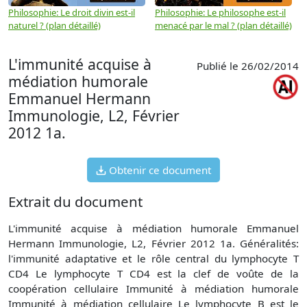
Philosophie: Le droit divin est-il
Philosophie: Le philosophe est-il
P
naturel ? (plan détaillé)
menacé par le mal ? (plan détaillé)
l
p
L'immunité acquise à
Publié le 26/02/2014
médiation humorale
Emmanuel Hermann
Immunologie, L2, Février
2012 1a.
Obtenir ce document
Extrait du document
L'immunité acquise à médiation humorale Emmanuel
Hermann Immunologie, L2, Février 2012 1a. Généralités:
l'immunité adaptative et le rôle central du lymphocyte T
CD4 Le lymphocyte T CD4 est la clef de voûte de la
coopération cellulaire Immunité à médiation humorale
Immunité à médiation cellulaire Le lymphocyte B est le