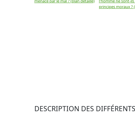
menacé par le mal ? (plan détaillé)
l'homme ne sont-ils
principes moraux ? (
DESCRIPTION DES DIFFÉRENT