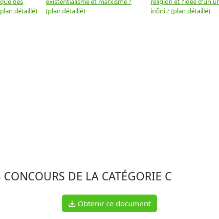
 que des
existentialisme et marxisme ?
religion et l'idée d'un u
plan détaillé)
(plan détaillé)
infini ? (plan détaillé)
S CONCOURS DE LA CATÉGORIE C
Obtenir ce document