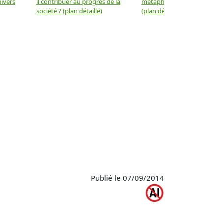
nivers
il contribuer au progrès de la
métaphysique à la physiqu
société ? (plan détaillé)
(plan détaillé)
Publié le 07/09/2014