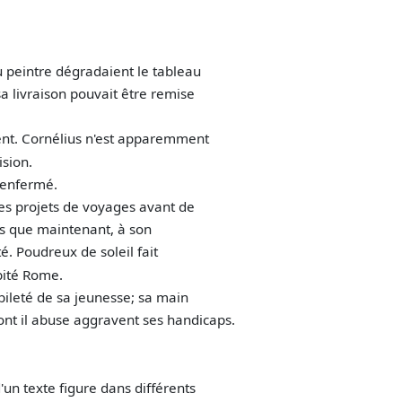
u peintre dégradaient le tableau
sa livraison pouvait être remise
aient. Cornélius n'est apparemment
sion.
 renfermé.
es projets de voyages avant de
 cas que maintenant, à son
é. Poudreux de soleil fait
abité Rome.
habileté de sa jeunesse; sa main
dont il abuse aggravent ses handicaps.
'un texte figure dans différents