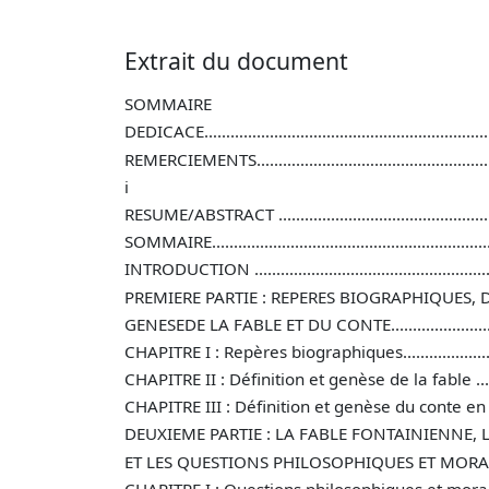
Extrait du document
SOMMAIRE
DEDICACE…………………………………………………………
REMERCIEMENTS………………………………………………
i
RESUME/ABSTRACT .......................................................
SOMMAIRE...................................................................
INTRODUCTION ...........................................................
PREMIERE PARTIE : REPERES BIOGRAPHIQUES, D
GENESEDE LA FABLE ET DU CONTE................................
CHAPITRE I : Repères biographiques..............................
CHAPITRE II : Définition et genèse de la fable ...............
CHAPITRE III : Définition et genèse du conte en Afrique..
DEUXIEME PARTIE : LA FABLE FONTAINIENNE, 
ET LES QUESTIONS PHILOSOPHIQUES ET MORALES ........
CHAPITRE I : Questions philosophiques et morale des fab