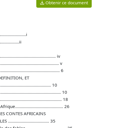
Obtenir ce document
………………….i
…………….ii
.......................................... iv
................................................ v
............................................... 6
EFINITION, ET
................................... 10
........................................... 10
.......................................... 18
........................................ 26
LES CONTES AFRICAINS
............................ 35
les ................................... 35