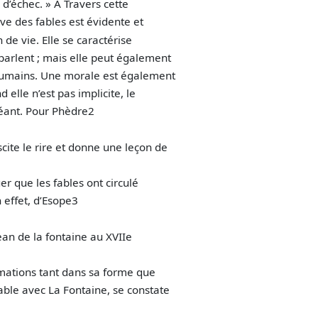
 d’échec. » A Travers cette
ve des fables est évidente et
de vie. Elle se caractérise
parlent ; mais elle peut également
 humains. Une morale est également
 elle n’est pas implicite, le
héant. Pour Phèdre2
uscite le rire et donne une leçon de
er que les fables ont circulé
n effet, d’Esope3
ean de la fontaine au XVIIe
ormations tant dans sa forme que
able avec La Fontaine, se constate