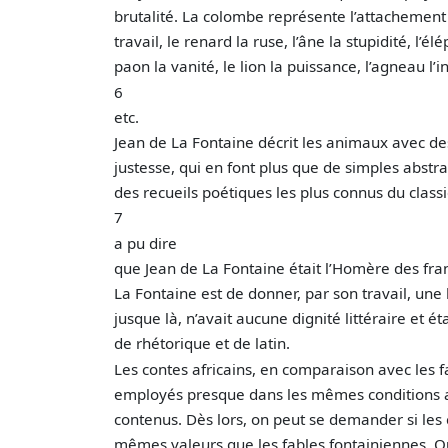
brutalité. La colombe représente l’attachement
travail, le renard la ruse, l’âne la stupidité, l’él
paon la vanité, le lion la puissance, l’agneau l’
6
etc.
Jean de La Fontaine décrit les animaux avec de
justesse, qui en font plus que de simples abstra
des recueils poétiques les plus connus du class
7
a pu dire
que Jean de La Fontaine était l’Homère des franç
La Fontaine est de donner, par son travail, une
jusque là, n’avait aucune dignité littéraire et é
de rhétorique et de latin.
Les contes africains, en comparaison avec les f
employés presque dans les mêmes conditions
contenus. Dès lors, on peut se demander si les 
mêmes valeurs que les fables fontainiennes. Qu