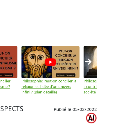
→
ncilier
Philosophie: Peut-on concilier la
Philosophie: Le mysticisme
isme ?
religion et l'idée d'un univers
il contribuer au progrès de 
infini ? (plan détaillé)
société ? (plan détaillé)
ASPECTS
Publié le 05/02/2022