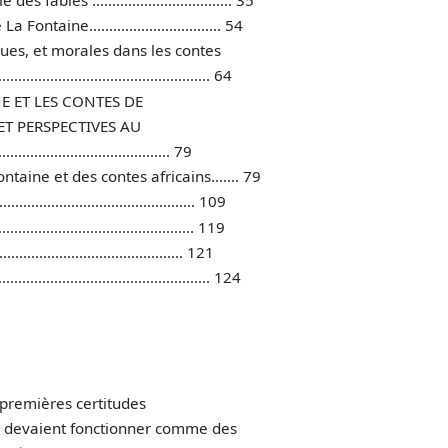
taine................................. 54
ques, et morales dans les contes
.................................................... 64
NE ET LES CONTES DE
ET PERSPECTIVES AU
............................... 79
taine et des contes africains....... 79
........................................... 109
............................................. 119
...................................... 121
.................................................. 124
 premières certitudes
res devaient fonctionner comme des