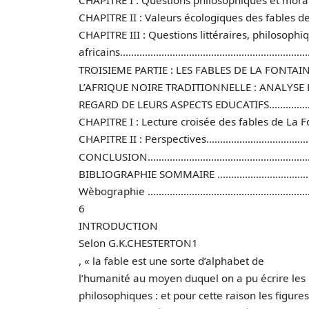
CHAPITRE II : Valeurs écologiques des fables de La Fon
CHAPITRE III : Questions littéraires, philosophi
africains.....................................................................
TROISIEME PARTIE : LES FABLES DE LA FONTAI
L’AFRIQUE NOIRE TRADITIONNELLE : ANALYSE 
REGARD DE LEURS ASPECTS EDUCATIFS..........................
CHAPITRE I : Lecture croisée des fables de La Fon
CHAPITRE II : Perspectives...........................................
CONCLUSION..............................................................
BIBLIOGRAPHIE SOMMAIRE .........................................
Wèbographie .............................................................
6
INTRODUCTION
Selon G.K.CHESTERTON1
, « la fable est une sorte d’alphabet de
l’humanité au moyen duquel on a pu écrire les
philosophiques : et pour cette raison les figu