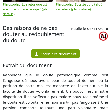
Philosophie: La rhétorique est-
Philosophie: Socrate aurait il dû
P
elle un art du mensonge ? (plan
s'évader ? (plan détaillé)
s
détaillé)
(
Des raisons de ne pas
Publié le 06/11/2016
douter au redoublement
du doute.
Obtenir ce document
Extrait du document
Rappelons que le doute pathologique comme l’est
l’angoisse où nous avons peur de tout et de rien, où la
position de notre moi est menacée de l’extérieur nie la
faculté de douter volontairement. Un pouvoir est à notre
disposition, il ne s’effectue pas malgré nous. Mais même si
le doute est volontaire ne nourrira t-il pas l’angoisse ? Une
passion comporte toujours une part volontaire mais