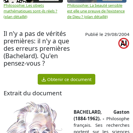
Philosophie: Les objets
Philosophie: La beauté sensible
P
mathématiques sont-ils réels ?
est elle une preuve de l'existence
p
(plan détaillé)
de Dieu ? (plan détaillé)
Il n'y a pas de vérités
Publié le 29/08/2004
premières: il n'y a que
des erreurs premières
(Bachelard). Qu'en
pensez-vous ?
Obtenir ce document
Extrait du document
BACHELARD, Gaston
(1884-1962). -
Philosophe
français.
Ses recherches
portent sur les sciences