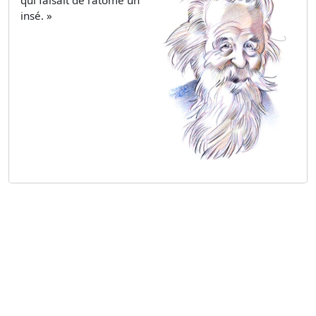
qui faisait de l'atome un
insé. »