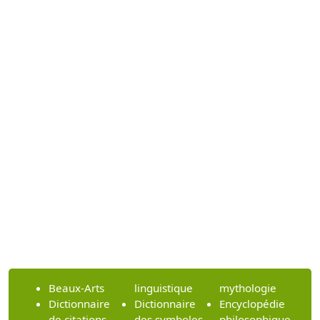
Beaux-Arts
linguistique
mythologie
Dictionnaire
Dictionnaire
Encyclopédie
de citations
des symboles
philosophique