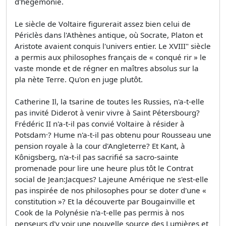
d'hégémonie.
Le siècle de Voltaire figurerait assez bien celui de
Périclès dans l'Athènes antique, où Socrate, Platon et
Aristote avaient conquis l'univers entier. Le XVIII" siècle
a permis aux philosophes français de « conqué­ rir » le
vaste monde et de régner en maîtres absolus sur la
pla­ nète Terre. Qu'on en juge plutôt.
Catherine Il, la tsarine de toutes les Russies, n'a-t-elle
pas invité Diderot à venir vivre à Saint­ Pétersbourg?
Frédéric II n'a-t-il pas convié Voltaire à résider à
Potsdam·? Hume n'a-t-il pas obtenu pour Rousseau une
pension royale à la cour d'Angleterre? Et Kant, à
Kônigsberg, n'a-t-il pas sacrifié sa sacro-sainte
promenade pour lire une heure plus tôt le Contrat
social de Jean:Jacques? Lajeune Amérique ne s'est-elle
pas inspirée de nos philosophes pour se doter d'une «
constitution »? Et la découverte par Bougainville et
Cook de la Polynésie n'a-t-elle pas permis à nos
penseurs d'y voir une nouvelle source des Lumières et