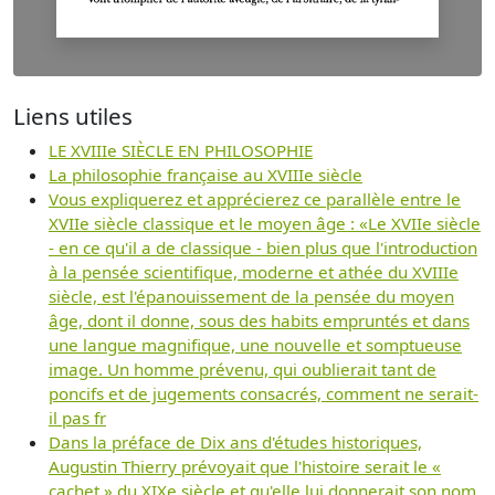
Liens utiles
LE XVIIIe SIÈCLE EN PHILOSOPHIE
La philosophie française au XVIIIe siècle
Vous expliquerez et apprécierez ce parallèle entre le
XVIIe siècle classique et le moyen âge : «Le XVIIe siècle
- en ce qu'il a de classique - bien plus que l'introduction
à la pensée scientifique, moderne et athée du XVIIIe
siècle, est l'épanouissement de la pensée du moyen
âge, dont il donne, sous des habits empruntés et dans
une langue magnifique, une nouvelle et somptueuse
image. Un homme prévenu, qui oublierait tant de
poncifs et de jugements consacrés, comment ne serait-
il pas fr
Dans la préface de Dix ans d'études historiques,
Augustin Thierry prévoyait que l'histoire serait le «
cachet » du XIXe siècle et qu'elle lui donnerait son nom