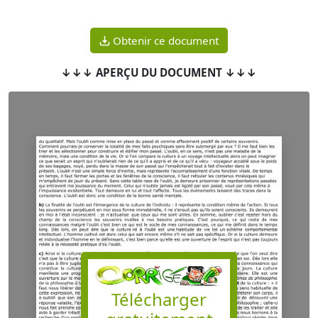
Obtenir ce document
↓↓↓ APERÇU DU DOCUMENT ↓↓↓
Télécharger