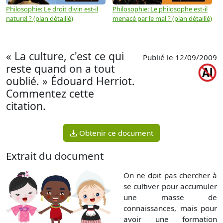
Philosophie: Le droit divin est-il
Philosophie: Le philosophe est-il
P
naturel ? (plan détaillé)
menacé par le mal ? (plan détaillé)
l
p
« La culture, c'est ce qui
Publié le 12/09/2009
reste quand on a tout
oublié. » Édouard Herriot.
Commentez cette
citation.
Obtenir ce document
Extrait du document
On ne doit pas chercher à
se cultiver pour accumuler
une masse de
connaissances, mais pour
avoir une formation