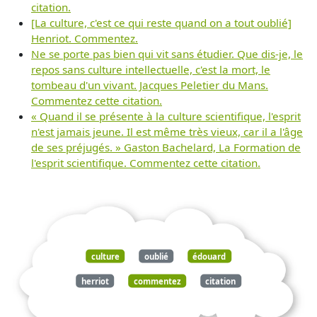
citation.
[La culture, c'est ce qui reste quand on a tout oublié]
Henriot. Commentez.
Ne se porte pas bien qui vit sans étudier. Que dis-je, le
repos sans culture intellectuelle, c'est la mort, le
tombeau d'un vivant. Jacques Peletier du Mans.
Commentez cette citation.
« Quand il se présente à la culture scientifique, l'esprit
n'est jamais jeune. Il est même très vieux, car il a l'âge
de ses préjugés. » Gaston Bachelard, La Formation de
l'esprit scientifique. Commentez cette citation.
culture
oublié
édouard
herriot
commentez
citation