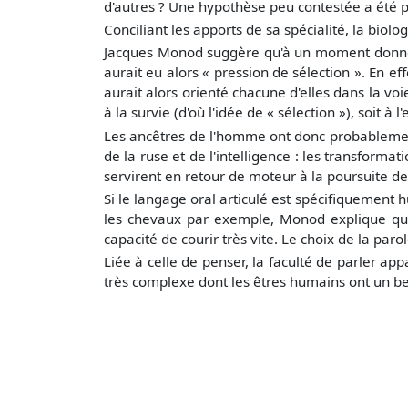
d'autres ? Une hypothèse peu contestée a été
Conciliant les apports de sa spécialité, la biolo
Jacques Monod suggère qu'à un moment donné de 
aurait eu alors « pression de sélection ». En ef
aurait alors orienté chacune d'elles dans la vo
à la survie (d'où l'idée de « sélection »), soit à l'
Les ancêtres de l'homme ont donc probablement
de la ruse et de l'intelligence : les transform
servirent en retour de moteur à la poursuite d
Si le langage oral articulé est spécifiquement
les chevaux par exemple, Monod explique que 
capacité de courir très vite. Le choix de la par
Liée à celle de penser, la faculté de parler ap
très complexe dont les êtres humains ont un bes