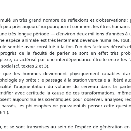
mulé un très grand nombre de réflexions et d'observations : po
 à peu près aujourd'hui pourquoi et comment les êtres humains s
une très longue période — d'environ deux millions d'années à u
e espèce animale est très lentement devenue humaine. Tout a
culé semble avoir constitué à la fois l'un des facteurs décisif
progrès de la faculté de parler se sont en effet très pro
lexe, caractérisé par une interdépendance étroite entre les fa
 social (cf. textes 2 et 3).
r que les hommes deviennent physiquement capables d'artic
hologie s'y prête : le passage à la station verticale a libéré 
facilité l'augmentation du volume du cerveau dans la part
entifier avec certitude la cause de ces transformations, même 
osent aujourd’hui les scientifiques pour observer, analyser, re
es passés, les philosophes ne pouvaient-ils penser cette quest
 1 ).
u, et se sont transmises au sein de l’espèce de génération en