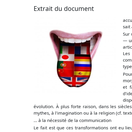
Extrait du document
accu
sait
Sur 
— un
arti
Les 
comp
type
Pou
morp
et 
d'id
disp
évolution. À plus forte raison, dans les siècl
mythes, à l'imagination ou à la religion (cf. texte
... à la nécessité de la communication
Le fait est que ces transformations ont eu lie