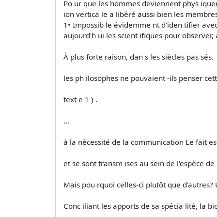
Po ur que les hommes deviennent phys iquement
ion vertica le a libéré aussi bien les membre
1• Impossib le évidemme nt d'iden tifier avec
aujourd'h ui les scient ifiques pour observer, 
À plus forte raison, dan s les siècles pas­ sés.
les ph ilosophes ne pouvaient -ils penser cette
text e 1 ) .
...
à la nécessité de la communication Le fait es
et se sont transm ises au sein de l'espèce de
Mais pou rquoi celles-ci plutôt que d'autre
Conc iliant les apports de sa spécia lité, la b