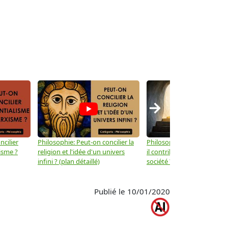
→
ncilier
Philosophie: Peut-on concilier la
Philosophie: Le mysticisme
isme ?
religion et l'idée d'un univers
il contribuer au progrès de 
infini ? (plan détaillé)
société ? (plan détaillé)
Publié le 10/01/2020