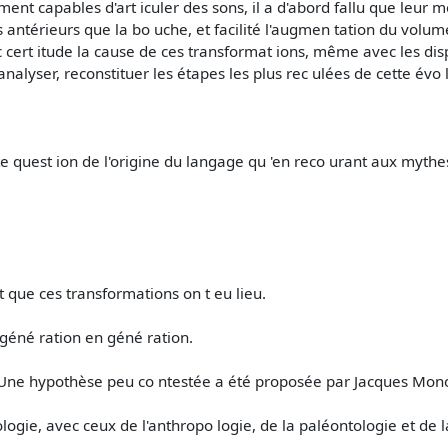
 capables d'art iculer des sons, il a d'abord fallu que leur mor
s antérieurs que la bo uche, et facilité l'augmen­ tation du volu
 cert itude la cause de ces transformat ions, même avec les disp
analyser, reconstituer les étapes les plus rec ulées de cette évo 
 quest ion de l'origine du langage qu 'en reco urant aux mythes , à
t que ces transformations on t eu lieu.
 géné ration en géné ration.
s? Une hypothèse peu co ntestée a été proposée par Jacques Mon
iologie, avec ceux de l'anthropo logie, de la paléontologie et de la