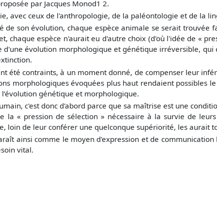
 proposée par Jacques Monod1 2.
gie, avec ceux de l'anthropologie, de la paléontologie et de la lin
son évolution, chaque espèce animale se serait trouvée face à
fet, chaque espèce n'aurait eu d'autre choix (d'où l'idée de « pr
ie d'une évolution morphologique et génétique irréversible, qui 
extinction.
 été contraints, à un moment donné, de compenser leur infério
ations morphologiques évoquées plus haut rendaient possibles le
e l’évolution génétique et morphologique.
 humain, c'est donc d'abord parce que sa maîtrise est une condit
la « pression de sélection » nécessaire à la survie de leurs
ole, loin de leur conférer une quelconque supériorité, les aurait 
paraît ainsi comme le moyen d'expression et de communication le
oin vital.