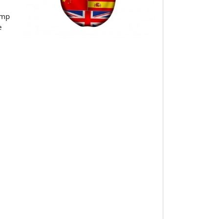
omp
e