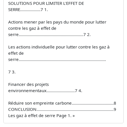
SOLUTIONS POUR LIMITER L'EFFET DE
SERRE..................7 1.
Actions mener par les pays du monde pour lutter
contre les gaz à effet de
serre.........................................................7 2.
Les actions individuelle pour lutter contre les gaz à
effet de
serre.............................................................................
7 3.
Financer des projets
environnementaux.........................7 4.
Réduire son empreinte carbone.....................................8
CONCLUSION....................................................................9
Les gaz à effet de serre Page 1. »