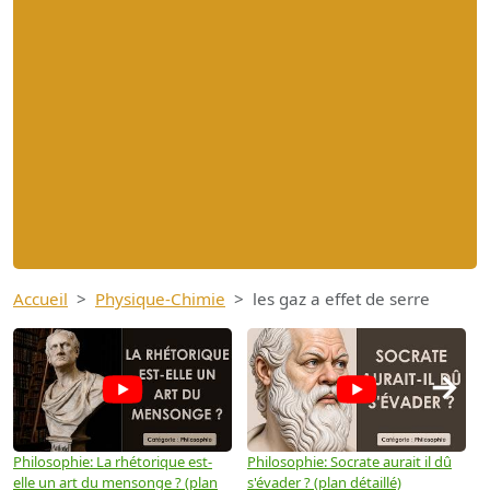
Accueil
Physique-Chimie
les gaz a effet de serre
→
Philosophie: La rhétorique est-
Philosophie: Socrate aurait il dû
P
elle un art du mensonge ? (plan
s'évader ? (plan détaillé)
s