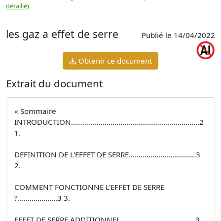
détaillé)
(
les gaz a effet de serre
Publié le 14/04/2022
Obtenir ce document
Extrait du document
« Sommaire
INTRODUCTION.................................................................2
1.
DEFINITION DE L'EFFET DE SERRE..................................3
2.
COMMENT FONCTIONNE L’EFFET DE SERRE
?....................3 3.
EFFET DE SERRE ADDITIONNEL......................................3