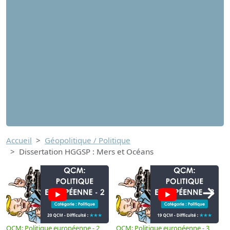
Accueil
Géopolitique / Politique
Dissertation HGGSP : Mers et Océans
→
QCM: Politique européenne - 2
QCM: Politique européenne - 3
Q