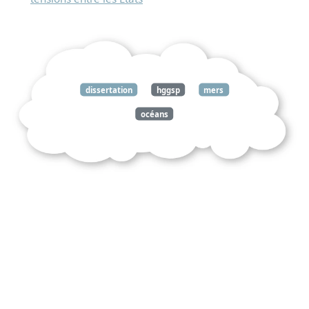
dissertation
hggsp
mers
océans