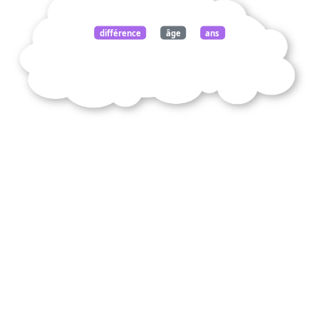
différence
âge
ans