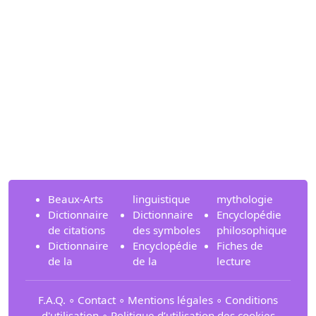
Beaux-Arts
linguistique
mythologie
Dictionnaire
Dictionnaire
Encyclopédie
de citations
des symboles
philosophique
Dictionnaire
Encyclopédie
Fiches de
de la
de la
lecture
F.A.Q.
∘
Contact
∘
Mentions légales
∘
Conditions
d'utilisation
∘
Politique d’utilisation des cookies