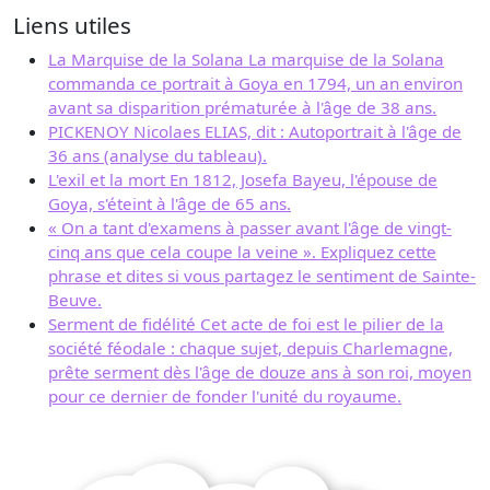
Liens utiles
La Marquise de la Solana La marquise de la Solana
commanda ce portrait à Goya en 1794, un an environ
avant sa disparition prématurée à l'âge de 38 ans.
PICKENOY Nicolaes ELIAS, dit : Autoportrait à l'âge de
36 ans (analyse du tableau).
L'exil et la mort En 1812, Josefa Bayeu, l'épouse de
Goya, s'éteint à l'âge de 65 ans.
« On a tant d'examens à passer avant l'âge de vingt-
cinq ans que cela coupe la veine ». Expliquez cette
phrase et dites si vous partagez le sentiment de Sainte-
Beuve.
Serment de fidélité Cet acte de foi est le pilier de la
société féodale : chaque sujet, depuis Charlemagne,
prête serment dès l'âge de douze ans à son roi, moyen
pour ce dernier de fonder l'unité du royaume.