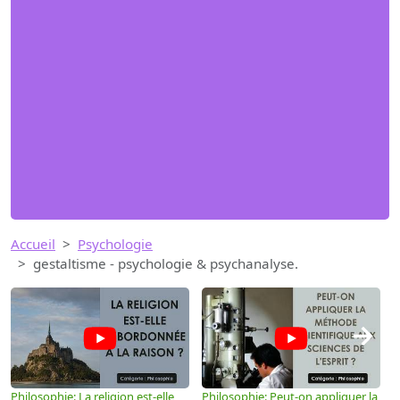
Accueil
Psychologie
gestaltisme - psychologie & psychanalyse.
→
Philosophie: La religion est-elle
Philosophie: Peut-on appliquer la
P