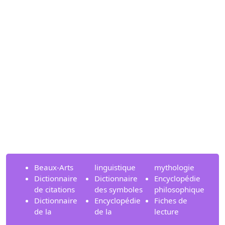
Beaux-Arts
linguistique
mythologie
Dictionnaire
Dictionnaire
Encyclopédie
de citations
des symboles
philosophique
Dictionnaire
Encyclopédie
Fiches de
de la
de la
lecture