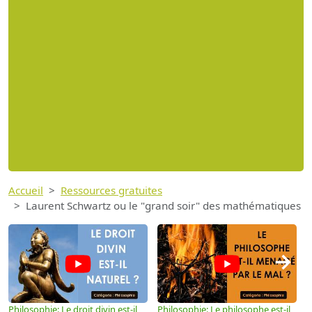
Accueil
Ressources gratuites
Laurent Schwartz ou le "grand soir" des mathématiques
→
Philosophie: Le droit divin est-il
Philosophie: Le philosophe est-il
P