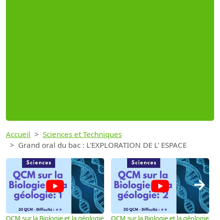
Accueil
Sciences et Techniques
Grand oral du bac : L'EXPLORATION DE L' ESPACE
→
QCM sur la Biologie et la géologie
QCM sur la Biologie et la géologie
S