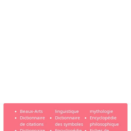
Beaux-Arts
linguistique
mythologie
Dictionnaire
Dictionnaire
Encyclopédie
de citations
des symboles
philosophique
Dictionnaire
Encyclopédie
Fiches de